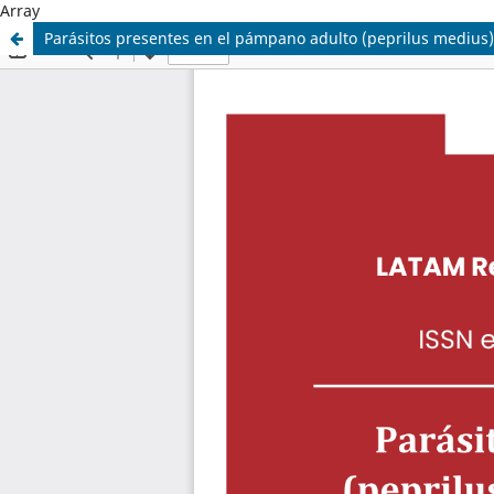
Array
Parásitos presentes en el pámpano adulto (peprilus medius)